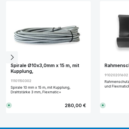
Produktgalerie überspringen
Spirale Ø10x3,0mm x 15 m, mit
Rahmensch
Kupplung,
91020201602
11101150302
Rahmenschutz 
und Flexmatic
Spirale 10 mm x 15 m, mit Kupplung,
Drahtstärke 3 mm, Flexmatic+
Regulärer Preis:
280,00 €
S
S
o
o
f
f
o
o
r
r
t
t
v
v
Produkt Anzahl: Gib den gewünscht
Produ