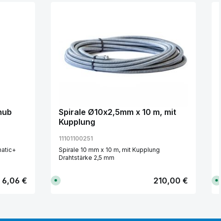
hub
Spirale Ø10x2,5mm x 10 m, mit
Kupplung
11101100251
atic+
Spirale 10 mm x 10 m, mit Kupplung
Drahtstärke 2,5 mm
Regulärer Preis:
6,06 €
Regulärer Preis:
210,00 €
S
S
o
o
f
f
o
o
r
r
t
t
v
v
ächen um die Anzahl zu erhöhen oder zu
n oder benutze die Schaltflächen um d
Gib den gewünschten Wert ein oder ben
Produkt Anzahl: Gib den ge