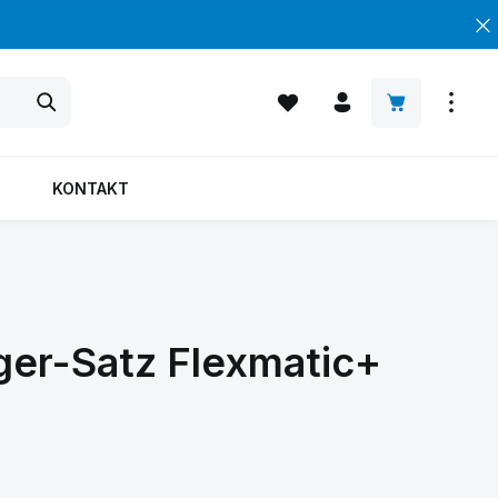
Warenkorb enth
KONTAKT
ger-Satz Flexmatic+