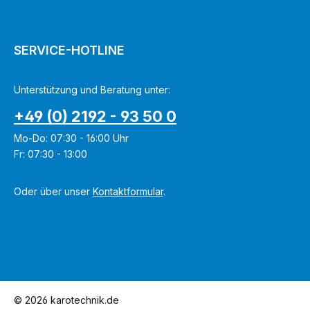
e
e
r
r
f
f
ü
ü
g
g
b
b
SERVICE-HOTLINE
a
a
r
r
,
,
L
L
i
i
Unterstützung und Beratung unter:
e
e
f
f
e
e
+49 (0) 2192 - 93 50 0
r
r
z
z
e
e
Mo-Do: 07:30 - 16:00 Uhr
i
i
t
t
Fr: 07:30 - 13:00
:
:
1
1
-
-
3
3
Oder über unser
Kontaktformular
.
T
T
a
a
g
g
e
e
© 2026 karotechnik.de