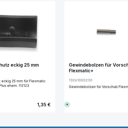
utz eckig 25 mm
Gewindebolzen für Vorsc
Flexmatic+
13261000230
eckig 25 mm für Flexmatic
Plus ehem. 112123
Gewindebolzen für Vorschub Flexm
Regulärer Preis:
1,35 €
S
o
f
o
r
t
v
en Wert ein oder benutze die Schaltfl
kt Anzahl: Gib den gewünschten Wert ei
Produkt Anzahl: 