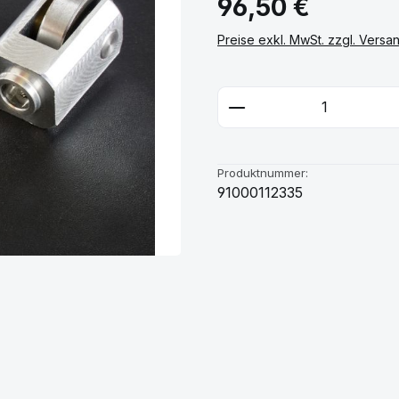
96,50 €
Preise exkl. MwSt. zzgl. Vers
Produkt Anzahl: G
Produktnummer:
91000112335