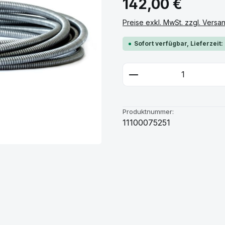
142,00 €
Preise exkl. MwSt. zzgl. Vers
Sofort verfügbar, Lieferzeit:
Produkt Anzahl: G
Produktnummer:
11100075251