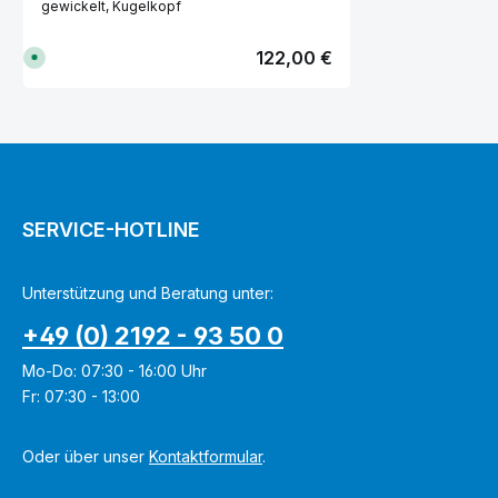
gewickelt, Kugelkopf
Regulärer Preis:
122,00 €
S
o
f
o
r
t
v
Produkt Anzahl: Gib den gewünscht
e
r
f
ü
g
b
SERVICE-HOTLINE
a
r
,
L
i
Unterstützung und Beratung unter:
e
f
e
+49 (0) 2192 - 93 50 0
r
z
e
Mo-Do: 07:30 - 16:00 Uhr
i
t
Fr: 07:30 - 13:00
:
1
-
3
Oder über unser
Kontaktformular
.
T
a
g
e