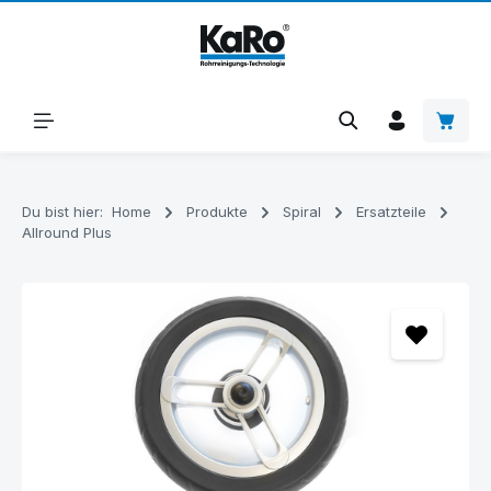
Zum Hauptinhalt springen
Warenk
Du bist hier:
Home
Produkte
Spiral
Ersatzteile
Allround Plus
Bildergalerie überspringen