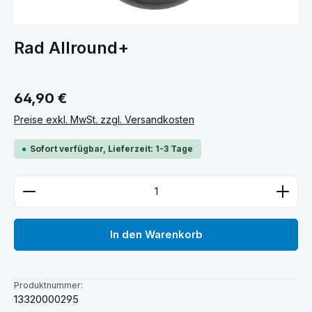
Rad Allround+
Regulärer Preis:
64,90 €
Preise exkl. MwSt. zzgl. Versandkosten
Sofort verfügbar, Lieferzeit: 1-3 Tage
Produkt Anzahl: Gib den gewünschten Wert ein ode
In den Warenkorb
Produktnummer:
13320000295