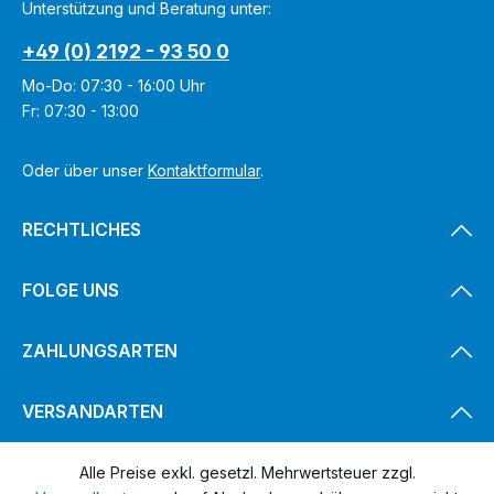
Unterstützung und Beratung unter:
ü
ü
g
g
b
b
+49 (0) 2192 - 93 50 0
a
a
r
r
,
,
Mo-Do: 07:30 - 16:00 Uhr
L
L
i
i
Fr: 07:30 - 13:00
e
e
f
f
e
e
r
r
z
z
Oder über unser
Kontaktformular
.
e
e
i
i
t
t
:
:
RECHTLICHES
1
1
-
-
3
3
T
T
a
a
FOLGE UNS
g
g
e
e
ZAHLUNGSARTEN
VERSANDARTEN
Alle Preise exkl. gesetzl. Mehrwertsteuer zzgl.