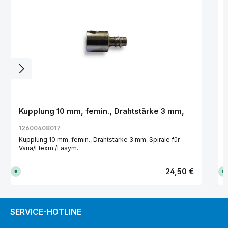
Kupplung 10 mm, femin., Drahtstärke 3 mm,
12600408017
Kupplung 10 mm, femin., Drahtstärke 3 mm, Spirale für
Varia/Flexm./Easym.
Regulärer Preis:
24,50 €
S
S
o
o
f
f
o
o
r
r
t
t
v
v
SERVICE-HOTLINE
e
e
r
r
f
f