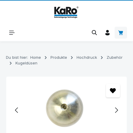
Zum Hauptinhalt springen
Warenk
Du bist hier:
Home
Produkte
Hochdruck
Zubehör
Kugeldüsen
Bildergalerie überspringen