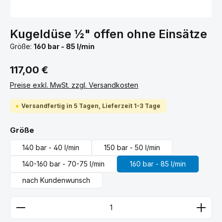
Kugeldüse ½" offen ohne Einsätze
Größe:
160 bar - 85 l/min
Regulärer Preis:
117,00 €
Preise exkl. MwSt. zzgl. Versandkosten
Versandfertig in 5 Tagen, Lieferzeit 1-3 Tage
auswählen
Größe
140 bar - 40 l/min
150 bar - 50 l/min
140-160 bar - 70-75 l/min
160 bar - 85 l/min
nach Kundenwunsch
Produkt Anzahl: Gib den gewünschten Wert ein ode