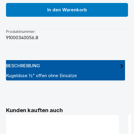
In den Warenkorb
Produktnummer:
91000340056.8
BESCHREIBUNG
Kugeldüse ½" offen ohne Einsätze
Produktgalerie überspringen
Kunden kauften auch