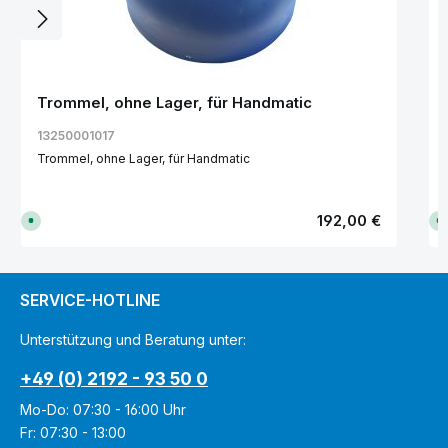
Trommel, ohne Lager, für Handmatic
13250001017
Trommel, ohne Lager, für Handmatic
Regulärer Preis:
192,00 €
S
S
o
o
f
f
o
o
r
r
t
t
v
v
SERVICE-HOTLINE
e
e
r
r
f
f
Unterstützung und Beratung unter:
ü
ü
g
g
b
b
+49 (0) 2192 - 93 50 0
a
a
r
r
,
,
Mo-Do: 07:30 - 16:00 Uhr
L
L
i
i
Fr: 07:30 - 13:00
e
e