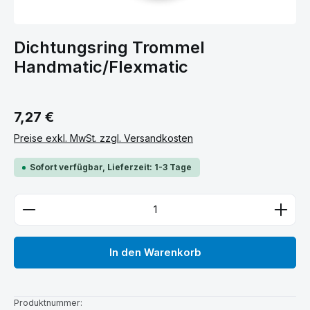
Dichtungsring Trommel
Handmatic/Flexmatic
Regulärer Preis:
7,27 €
Preise exkl. MwSt. zzgl. Versandkosten
Sofort verfügbar, Lieferzeit: 1-3 Tage
Produkt Anzahl: Gib den gewünschten Wert ein ode
In den Warenkorb
Produktnummer: