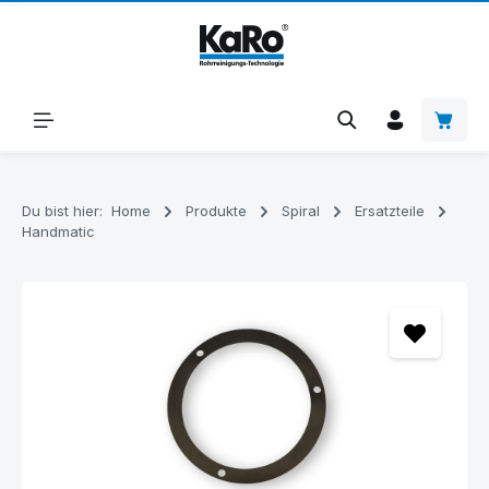
Zum Hauptinhalt springen
Warenk
Du bist hier:
Home
Produkte
Spiral
Ersatzteile
Handmatic
Bildergalerie überspringen